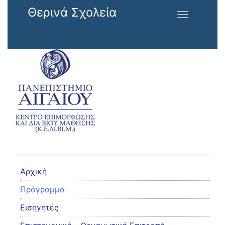
Παράκαμψη προς το κυρίως περιεχόμενο
Θερινά Σχολεία
Toggle
navigation
Αρχική
Πρόγραμμα
Εισηγητές