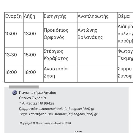
Έναρξη
Λήξη
Εισηγητής
Αναπληρωτής
Θέμα
Διάδρα
Προκόπιος
Αντώνης
10:00
13:00
συλλογ
Ορφανός
Βολανάκης
παρέμ
Στέργιος
Φωτογρ
13:30
15:00
Καράβατος
Τεκμη
Αναστασία
Συμμε
16:00
18:00
Ζήση
Σύνοψ
Πανεπιστήμιο Αιγαίου
Θερινά Σχολεία
Τηλ: +30 22410 99428
Γραμματεία: summerschools [at] aegean [dot] gr
Τεχν. Υποστήριξη: sm-support [at] aegean [dot] gr
Copyright © Πανεπιστήμιο Αιγαίου 2026