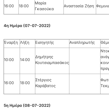
Μαρία
16:00
18:00
Αναστασία Ζήση
Φεμινι
Γκασούκα
4η Ημέρα (07-07-2022)
Έναρξη
Λήξη
Εισηγητής
Αναπληρωτής
Θέμ
Ντο
Δημήτρης
ανά
10:00
14:00
Κουτσιαμπασάκος
κοιν
πρα
Στέργιος
Φωτ
16:00
18:00
Καράβατος
Τεκ
5η Ημέρα (08-07-2022)