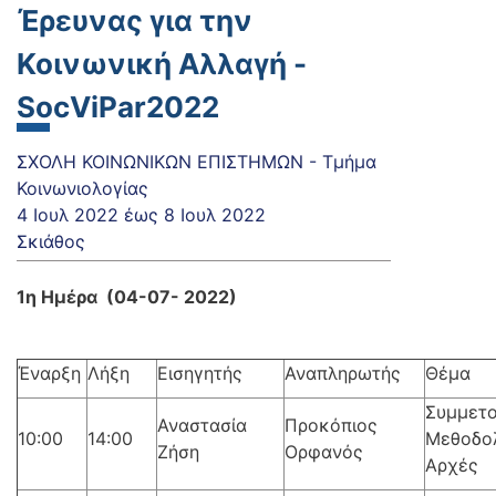
Έρευνας για την
Κοινωνική Αλλαγή -
SocViPar2022
ΣΧΟΛΗ ΚΟΙΝΩΝΙΚΩΝ ΕΠΙΣΤΗΜΩΝ - Τμήμα
Κοινωνιολογίας
4 Ιουλ 2022
έως
8 Ιουλ 2022
Σκιάθος
1η Ημέρα (04-07- 2022)
Έναρξη
Λήξη
Εισηγητής
Αναπληρωτής
Θέμα
Συμμετο
Αναστασία
Προκόπιος
10:00
14:00
Μεθοδολ
Ζήση
Ορφανός
Αρχές