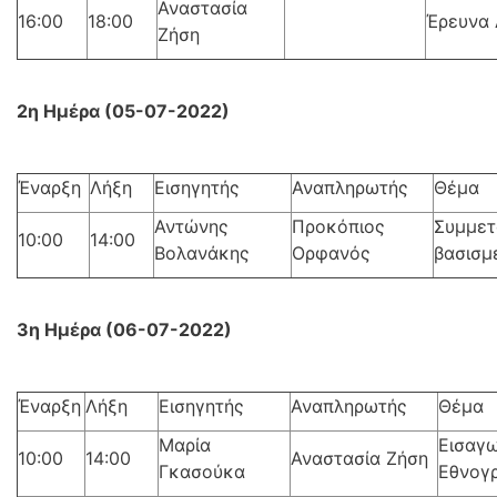
Αναστασία
16:00
18:00
Έρευνα
Ζήση
2η Ημέρα (05-07-2022)
Έναρξη
Λήξη
Εισηγητής
Αναπληρωτής
Θέμα
Αντώνης
Προκόπιος
Συμμετ
10:00
14:00
Βολανάκης
Ορφανός
βασισμ
3η Ημέρα (06-07-2022)
Έναρξη
Λήξη
Εισηγητής
Αναπληρωτής
Θέμα
Μαρία
Εισαγ
10:00
14:00
Αναστασία Ζήση
Γκασούκα
Εθνογ