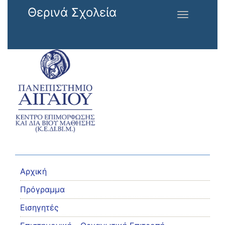
Παράκαμψη προς το κυρίως περιεχόμενο
Θερινά Σχολεία
Toggle
navigation
Αρχική
Πρόγραμμα
Εισηγητές